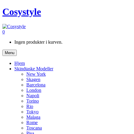
Cosystyle
0
Ingen produkter i kurven.
Menu
Hjem
Skindtaske Modeller
New York
Skagen
Barcelona
London
Napoli
Torino
Rio
Tokyo
Malaga
Rome
Toscana
Pisa