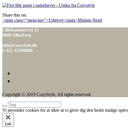
den
Share this on:
Indlæg
<span class="meta-nav">Udgivet</span>Malaga Need
navigation
Lillehammervej 35
8600 Silkeborg
info@cosystyle.dk
(+45) 61308906
Copyright © 2019 CosyStyle. All rights reserved.
Vi anvender cookies for at sikre at vi giver dig den bedst mulige oplev
Luk