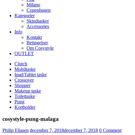
Milano
Copenhagen
Kategorier
Skindtasker
Accessories
Info
Kontakt
Betingelser
Om Cosystyle
OUTLET
Clutch
Mobiltaske
Ipad/Tablet taske
Crossover
Shopper
Makeup taske
Toilettaske
Pung
Kortholder
cosystyle-pung-malaga
Udgivet
Philip Eliasen
december 7, 2018
december 7, 2018
0
Comment