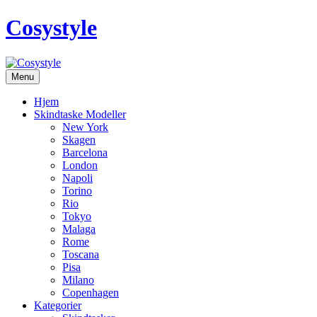
Cosystyle
Menu
Hjem
Skindtaske Modeller
New York
Skagen
Barcelona
London
Napoli
Torino
Rio
Tokyo
Malaga
Rome
Toscana
Pisa
Milano
Copenhagen
Kategorier