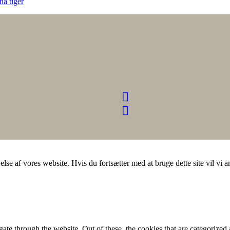
a tiger
else af vores website. Hvis du fortsætter med at bruge dette site vil vi a
e through the website. Out of these, the cookies that are categorized a