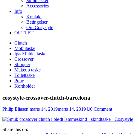
Skindtasker
Accessories
Info
Kontakt
Betingelser
Om Cosystyle
OUTLET
Clutch
Mobiltaske
Ipad/Tablet taske
Crossover
Shopper
Makeup taske
Toilettaske
Pung
Kortholder
cosystyle-crossover-clutch-barcelona
Udgivet
Philip Eliasen
marts 14, 2019
marts 14, 2019
0
Comment
den
Share this on: