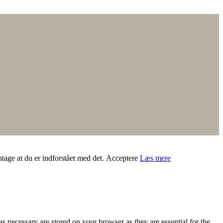
ntage at du er indforstået med det.
Acceptere
Læs mere
s necessary are stored on your browser as they are essential for the