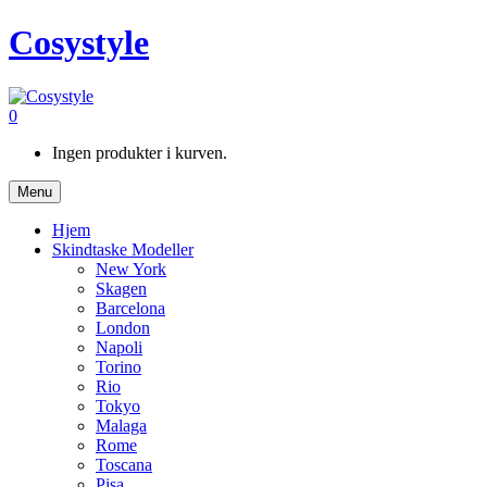
Cosystyle
0
Ingen produkter i kurven.
Menu
Hjem
Skindtaske Modeller
New York
Skagen
Barcelona
London
Napoli
Torino
Rio
Tokyo
Malaga
Rome
Toscana
Pisa