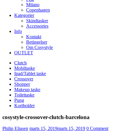
Milano
Copenhagen
Kategorier
Skindtasker
Accessories
Info
Kontakt
Betingelser
Om Cosystyle
OUTLET
Clutch
Mobiltaske
Ipad/Tablet taske
Crossover
Shopper
Makeup taske
Toilettaske
Pung
Kortholder
cosystyle-crossover-clutch-barcelona
Udgivet
Philip Eliasen
marts 15, 2019
marts 15, 2019
0
Comment