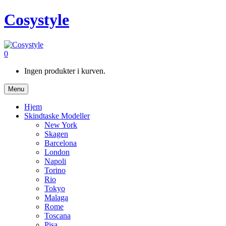
Cosystyle
0
Ingen produkter i kurven.
Menu
Hjem
Skindtaske Modeller
New York
Skagen
Barcelona
London
Napoli
Torino
Rio
Tokyo
Malaga
Rome
Toscana
Pisa