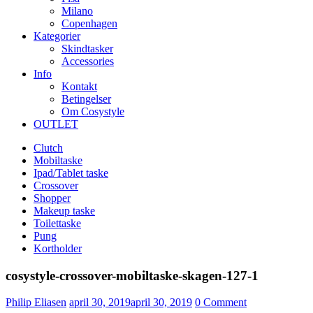
Milano
Copenhagen
Kategorier
Skindtasker
Accessories
Info
Kontakt
Betingelser
Om Cosystyle
OUTLET
Clutch
Mobiltaske
Ipad/Tablet taske
Crossover
Shopper
Makeup taske
Toilettaske
Pung
Kortholder
cosystyle-crossover-mobiltaske-skagen-127-1
Udgivet
Philip Eliasen
april 30, 2019
april 30, 2019
0
Comment