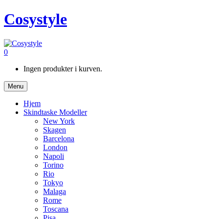
Cosystyle
0
Ingen produkter i kurven.
Menu
Hjem
Skindtaske Modeller
New York
Skagen
Barcelona
London
Napoli
Torino
Rio
Tokyo
Malaga
Rome
Toscana
Pisa