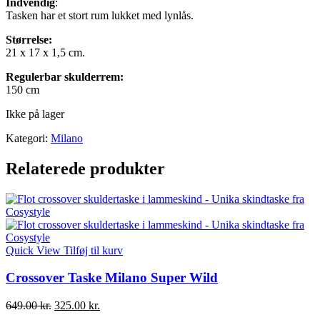
Indvendig
:
Tasken har et stort rum lukket med lynlås.
Størrelse:
21 x 17 x 1,5 cm.
Regulerbar skulderrem:
150 cm
Ikke på lager
Kategori:
Milano
Relaterede produkter
Quick View
Tilføj til kurv
Crossover Taske Milano Super Wild
Den
Den
649.00
kr.
325.00
kr.
oprindelige
aktuelle