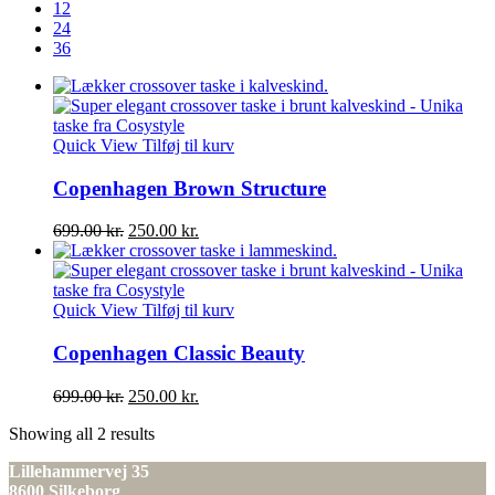
12
24
36
Quick View
Tilføj til kurv
Copenhagen Brown Structure
Den
Den
699.00
kr.
250.00
kr.
oprindelige
aktuelle
pris
pris
var:
er:
699.00 kr..
250.00 kr..
Quick View
Tilføj til kurv
Copenhagen Classic Beauty
Den
Den
699.00
kr.
250.00
kr.
oprindelige
aktuelle
Showing all 2 results
pris
pris
var:
er:
Lillehammervej 35
699.00 kr..
250.00 kr..
8600 Silkeborg