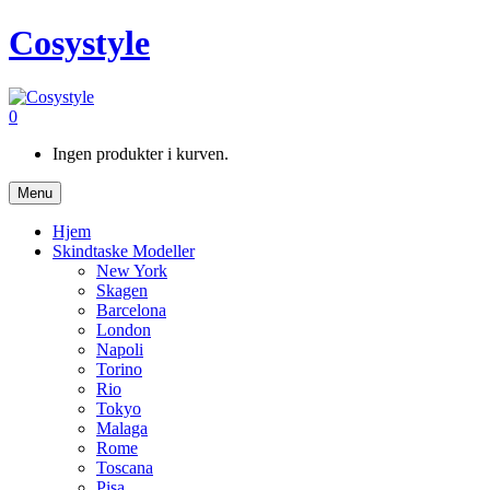
Cosystyle
0
Ingen produkter i kurven.
Menu
Hjem
Skindtaske Modeller
New York
Skagen
Barcelona
London
Napoli
Torino
Rio
Tokyo
Malaga
Rome
Toscana
Pisa