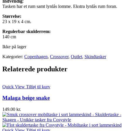
Indvendig
:
Tasken har et rum samt lynlås lomme. Ekstra lynlås rum foran.
Størrelse:
23 x 19 x 4 cm.
Regulerbar skulderrem:
140 cm
Ikke på lager
Kategorier:
Copenhagen
,
Crossover
,
Outlet
,
Skindtasker
Relaterede produkter
Quick View
Tilføj til kurv
Malaga beige snake
149.00
kr.
Quick View
Tilføj til kurv