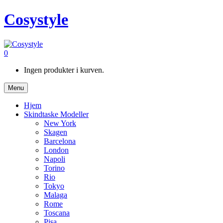
Cosystyle
0
Ingen produkter i kurven.
Menu
Hjem
Skindtaske Modeller
New York
Skagen
Barcelona
London
Napoli
Torino
Rio
Tokyo
Malaga
Rome
Toscana
Pisa