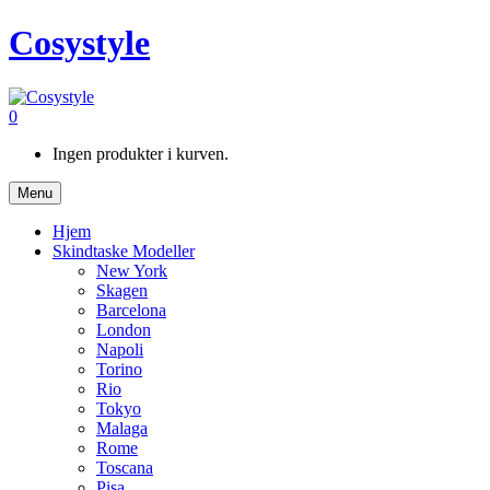
Cosystyle
0
Ingen produkter i kurven.
Menu
Hjem
Skindtaske Modeller
New York
Skagen
Barcelona
London
Napoli
Torino
Rio
Tokyo
Malaga
Rome
Toscana
Pisa