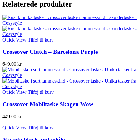
Raw
Relaterede produkter
Elegance
antal
Quick View
Tilføj til kurv
Crossover Clutch – Barcelona Purple
649.00
kr.
Quick View
Tilføj til kurv
Crossover Mobiltaske Skagen Wow
449.00
kr.
Quick View
Tilføj til kurv
Malaga black and white