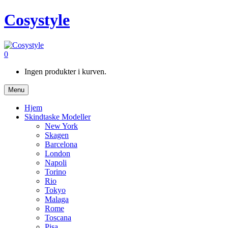
Cosystyle
0
Ingen produkter i kurven.
Menu
Hjem
Skindtaske Modeller
New York
Skagen
Barcelona
London
Napoli
Torino
Rio
Tokyo
Malaga
Rome
Toscana
Pisa