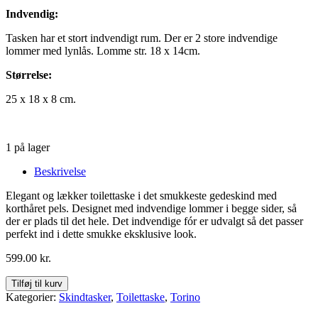
Indvendig:
Tasken har et stort indvendigt rum. Der er 2 store indvendige
lommer med lynlås. Lomme str. 18 x 14cm.
Størrelse:
25 x 18 x 8 cm.
1 på lager
Beskrivelse
Elegant og lækker toilettaske i det smukkeste gedeskind med
korthåret pels. Designet med indvendige lommer i begge sider, så
der er plads til det hele. Det indvendige fór er udvalgt så det passer
perfekt ind i dette smukke eksklusive look.
599.00
kr.
Cosystyle
Tilføj til kurv
Toilettaske
Kategorier:
Skindtasker
,
Toilettaske
,
Torino
Torino