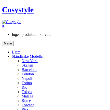
Cosystyle
0
Ingen produkter i kurven.
Menu
Hjem
Skindtaske Modeller
New York
Skagen
Barcelona
London
Napoli
Torino
Rio
Tokyo
Malaga
Rome
Toscana
Pisa