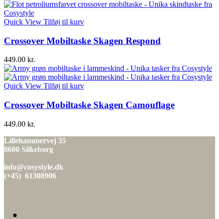
Quick View
Tilføj til kurv
Crossover Mobiltaske Skagen Respond
449.00
kr.
Quick View
Tilføj til kurv
Crossover Mobiltaske Skagen Camouflage
449.00
kr.
Lillehammervej 35
8600 Silkeborg
info@cosystyle.dk
(+45) 61308906