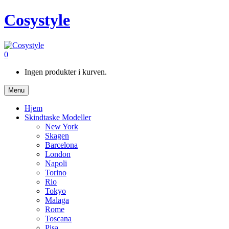
Cosystyle
0
Ingen produkter i kurven.
Menu
Hjem
Skindtaske Modeller
New York
Skagen
Barcelona
London
Napoli
Torino
Rio
Tokyo
Malaga
Rome
Toscana
Pisa