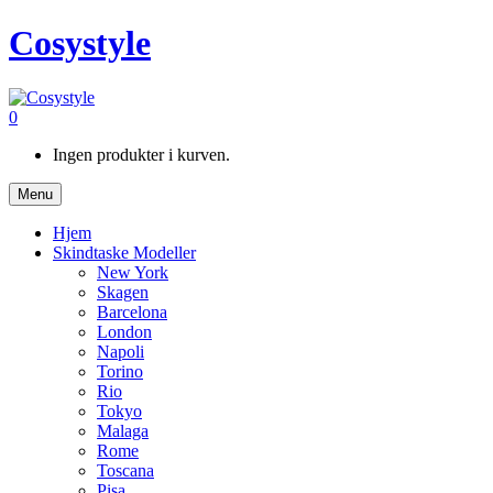
Cosystyle
0
Ingen produkter i kurven.
Menu
Hjem
Skindtaske Modeller
New York
Skagen
Barcelona
London
Napoli
Torino
Rio
Tokyo
Malaga
Rome
Toscana
Pisa