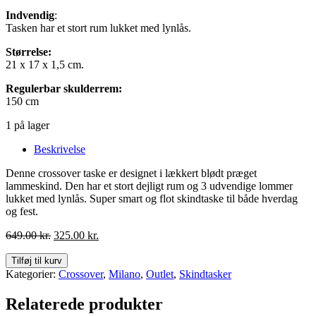
Indvendig
:
Tasken har et stort rum lukket med lynlås.
Størrelse:
21 x 17 x 1,5 cm.
Regulerbar skulderrem:
150 cm
1 på lager
Beskrivelse
Denne crossover taske er designet i lækkert blødt præget
lammeskind. Den har et stort dejligt rum og 3 udvendige lommer
lukket med lynlås. Super smart og flot skindtaske til både hverdag
og fest.
Den
Den
649.00
kr.
325.00
kr.
oprindelige
aktuelle
pris
pris
Tilføj til kurv
var:
er:
Kategorier:
Crossover
,
Milano
,
Outlet
,
Skindtasker
649.00 kr..
325.00 kr..
Relaterede produkter