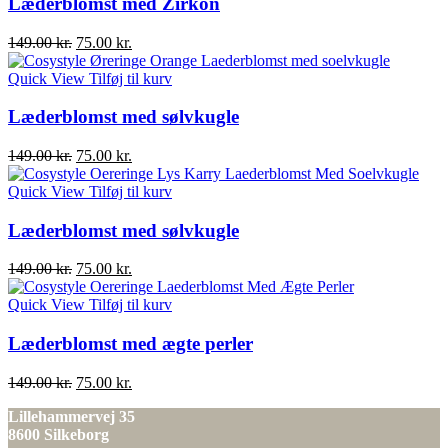
Læderblomst med Zirkon
Den
Den
149.00
kr.
75.00
kr.
oprindelige
aktuelle
pris
pris
Quick View
Tilføj til kurv
var:
er:
149.00 kr..
75.00 kr..
Læderblomst med sølvkugle
Den
Den
149.00
kr.
75.00
kr.
oprindelige
aktuelle
pris
pris
Quick View
Tilføj til kurv
var:
er:
149.00 kr..
75.00 kr..
Læderblomst med sølvkugle
Den
Den
149.00
kr.
75.00
kr.
oprindelige
aktuelle
pris
pris
Quick View
Tilføj til kurv
var:
er:
149.00 kr..
75.00 kr..
Læderblomst med ægte perler
Den
Den
149.00
kr.
75.00
kr.
oprindelige
aktuelle
Lillehammervej 35
pris
pris
8600 Silkeborg
var:
er: