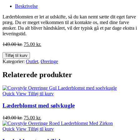
Beskrivelse
Læderblomsten er let at udskifte, så du kan nemt sætte dit eget farve
præg. Du er meget velkommen til at kontakte os, med dine farve
ønsker. Da alt bliver håndskåret, vil der typisk gå et par dage ekstra i
leveringstid.
Den
Den
149.00
kr.
75.00
kr.
oprindelige
aktuelle
pris
pris
Tilføj til kurv
var:
er:
Kategorier:
Outlet
,
Øreringe
149.00 kr..
75.00 kr..
Relaterede produkter
Quick View
Tilføj til kurv
Læderblomst med sølvkugle
Den
Den
149.00
kr.
75.00
kr.
oprindelige
aktuelle
pris
pris
Quick View
Tilføj til kurv
var:
er:
149.00 kr..
75.00 kr..