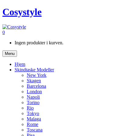
Cosystyle
0
Ingen produkter i kurven.
Menu
Hjem
Skindtaske Modeller
New York
Skagen
Barcelona
London
Napoli
Torino
Rio
Tokyo
Malaga
Rome
Toscana
Pisa