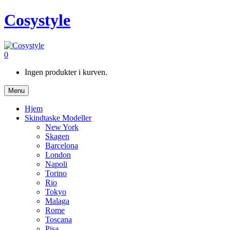
Cosystyle
0
Ingen produkter i kurven.
Menu
Hjem
Skindtaske Modeller
New York
Skagen
Barcelona
London
Napoli
Torino
Rio
Tokyo
Malaga
Rome
Toscana
Pisa