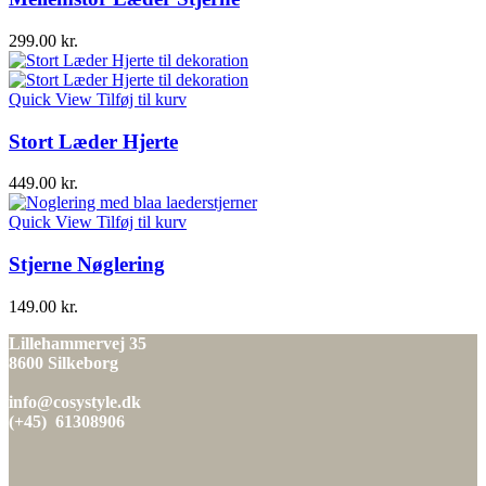
299.00
kr.
Quick View
Tilføj til kurv
Stort Læder Hjerte
449.00
kr.
Quick View
Tilføj til kurv
Stjerne Nøglering
149.00
kr.
Lillehammervej 35
8600 Silkeborg
info@cosystyle.dk
(+45) 61308906