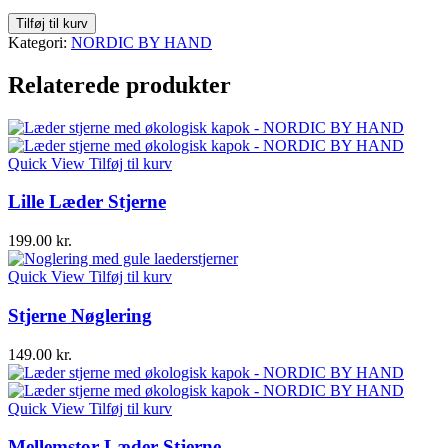
Lille
Tilføj til kurv
Læder
Kategori:
NORDIC BY HAND
Stjerne
antal
Relaterede produkter
Quick View
Tilføj til kurv
Lille Læder Stjerne
199.00
kr.
Quick View
Tilføj til kurv
Stjerne Nøglering
149.00
kr.
Quick View
Tilføj til kurv
Mellemstor Læder Stjerne