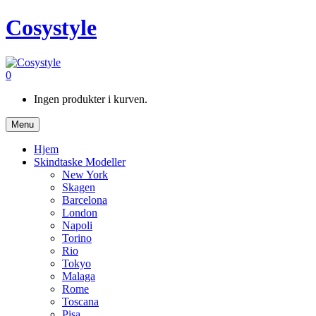
Cosystyle
0
Ingen produkter i kurven.
Menu
Hjem
Skindtaske Modeller
New York
Skagen
Barcelona
London
Napoli
Torino
Rio
Tokyo
Malaga
Rome
Toscana
Pisa