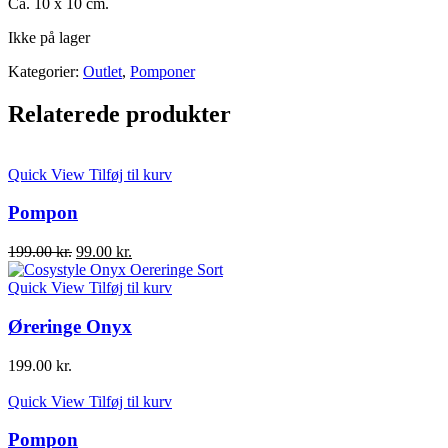
Ca. 10 x 10 cm.
Ikke på lager
Kategorier:
Outlet
,
Pomponer
Relaterede produkter
Quick View
Tilføj til kurv
Pompon
Den
Den
199.00
kr.
99.00
kr.
oprindelige
aktuelle
pris
pris
Quick View
Tilføj til kurv
var:
er:
199.00 kr..
99.00 kr..
Øreringe Onyx
199.00
kr.
Quick View
Tilføj til kurv
Pompon