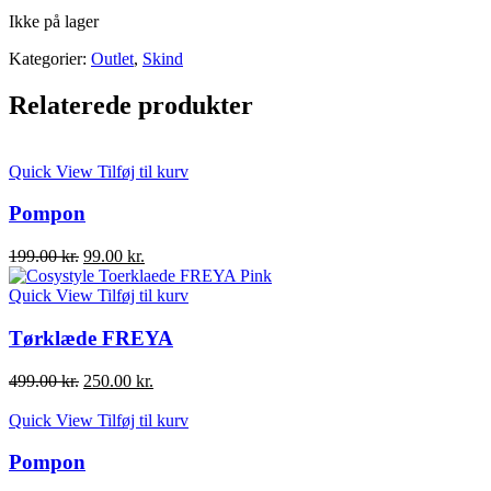
Ikke på lager
Kategorier:
Outlet
,
Skind
Relaterede produkter
Quick View
Tilføj til kurv
Pompon
Den
Den
199.00
kr.
99.00
kr.
oprindelige
aktuelle
pris
pris
Quick View
Tilføj til kurv
var:
er:
199.00 kr..
99.00 kr..
Tørklæde FREYA
Den
Den
499.00
kr.
250.00
kr.
oprindelige
aktuelle
pris
pris
Quick View
Tilføj til kurv
var:
er:
499.00 kr..
250.00 kr..
Pompon