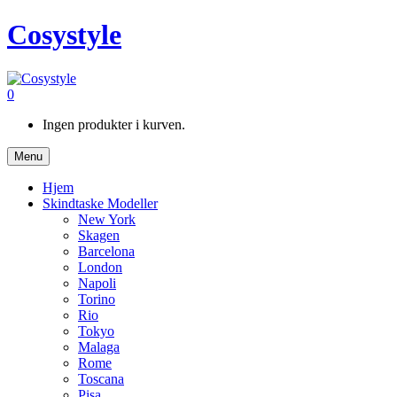
Cosystyle
0
Ingen produkter i kurven.
Menu
Hjem
Skindtaske Modeller
New York
Skagen
Barcelona
London
Napoli
Torino
Rio
Tokyo
Malaga
Rome
Toscana
Pisa