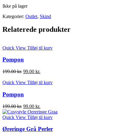
Ikke på lager
Kategorier:
Outlet
,
Skind
Relaterede produkter
Quick View
Tilføj til kurv
Pompon
Den
Den
199.00
kr.
99.00
kr.
oprindelige
aktuelle
pris
pris
Quick View
Tilføj til kurv
var:
er:
199.00 kr..
99.00 kr..
Pompon
Den
Den
199.00
kr.
99.00
kr.
oprindelige
aktuelle
pris
pris
Quick View
Tilføj til kurv
var:
er:
199.00 kr..
99.00 kr..
Øreringe Grå Perler