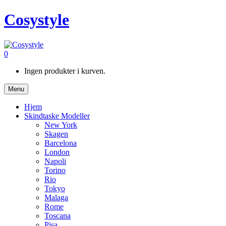
Cosystyle
0
Ingen produkter i kurven.
Menu
Hjem
Skindtaske Modeller
New York
Skagen
Barcelona
London
Napoli
Torino
Rio
Tokyo
Malaga
Rome
Toscana
Pisa