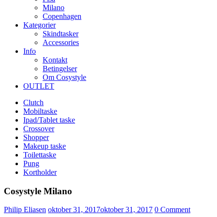
Milano
Copenhagen
Kategorier
Skindtasker
Accessories
Info
Kontakt
Betingelser
Om Cosystyle
OUTLET
Clutch
Mobiltaske
Ipad/Tablet taske
Crossover
Shopper
Makeup taske
Toilettaske
Pung
Kortholder
Cosystyle Milano
Udgivet
Philip Eliasen
oktober 31, 2017
oktober 31, 2017
0
Comment