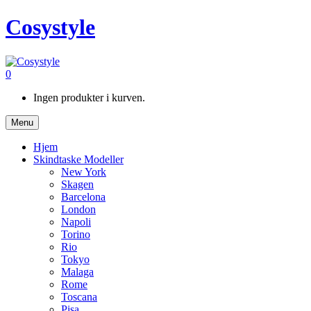
Cosystyle
0
Ingen produkter i kurven.
Menu
Hjem
Skindtaske Modeller
New York
Skagen
Barcelona
London
Napoli
Torino
Rio
Tokyo
Malaga
Rome
Toscana
Pisa