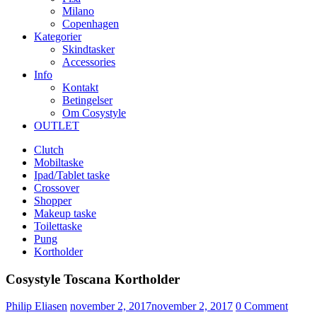
Milano
Copenhagen
Kategorier
Skindtasker
Accessories
Info
Kontakt
Betingelser
Om Cosystyle
OUTLET
Clutch
Mobiltaske
Ipad/Tablet taske
Crossover
Shopper
Makeup taske
Toilettaske
Pung
Kortholder
Cosystyle Toscana Kortholder
Udgivet
Philip Eliasen
november 2, 2017
november 2, 2017
0
Comment