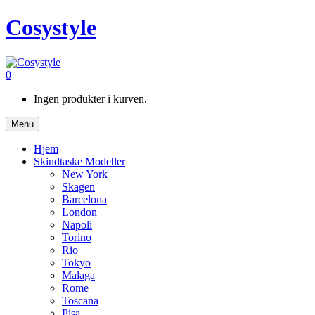
Cosystyle
0
Ingen produkter i kurven.
Menu
Hjem
Skindtaske Modeller
New York
Skagen
Barcelona
London
Napoli
Torino
Rio
Tokyo
Malaga
Rome
Toscana
Pisa