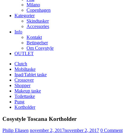
Milano
Copenhagen
Kategorier
Skindtasker
Accessories
Info
Kontakt
Betingelser
Om Cosystyle
OUTLET
Clutch
Mobiltaske
Ipad/Tablet taske
Crossover
Shopper
Makeup taske
Toilettaske
Pung
Kortholder
Cosystyle Toscana Kortholder
Udgivet
Philip Eliasen
november 2, 2017
november 2, 2017
0
Comment