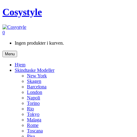
Cosystyle
0
Ingen produkter i kurven.
Menu
Hjem
Skindtaske Modeller
New York
Skagen
Barcelona
London
Napoli
Torino
Rio
Tokyo
Malaga
Rome
Toscana
Pisa