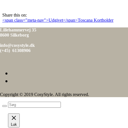
den
Share this on:
Indlæg
<span class="meta-nav">Udgivet</span>Toscana Kortholder
navigation
Lillehammervej 35
8600 Silkeborg
info@cosystyle.dk
(+45) 61308906
Copyright © 2019 CosyStyle. All rights reserved.
Luk