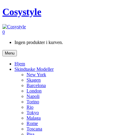
Cosystyle
0
Ingen produkter i kurven.
Menu
Hjem
Skindtaske Modeller
New York
Skagen
Barcelona
London
Napoli
Torino
Rio
Tokyo
Malaga
Rome
Toscana
Pisa