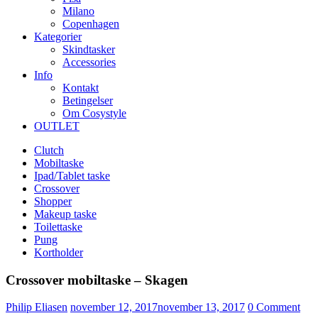
Milano
Copenhagen
Kategorier
Skindtasker
Accessories
Info
Kontakt
Betingelser
Om Cosystyle
OUTLET
Clutch
Mobiltaske
Ipad/Tablet taske
Crossover
Shopper
Makeup taske
Toilettaske
Pung
Kortholder
Crossover mobiltaske – Skagen
Udgivet
Philip Eliasen
november 12, 2017
november 13, 2017
0
Comment