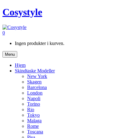
Cosystyle
0
Ingen produkter i kurven.
Menu
Hjem
Skindtaske Modeller
New York
Skagen
Barcelona
London
Napoli
Torino
Rio
Tokyo
Malaga
Rome
Toscana
Pisa