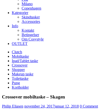
Milano
Copenhagen
Kategorier
Skindtasker
Accessories
Info
Kontakt
Betingelser
Om Cosystyle
OUTLET
Clutch
Mobiltaske
Ipad/Tablet taske
Crossover
Shopper
Makeup taske
Toilettaske
Pung
Kortholder
Crossover mobiltaske – Skagen
Udgivet
Philip Eliasen
november 24, 2017
januar 12, 2018
0
Comment