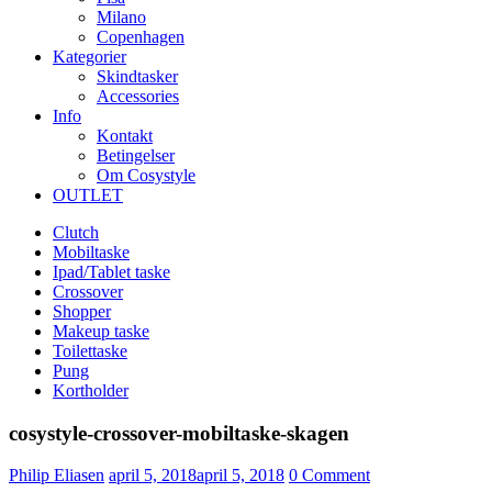
Milano
Copenhagen
Kategorier
Skindtasker
Accessories
Info
Kontakt
Betingelser
Om Cosystyle
OUTLET
Clutch
Mobiltaske
Ipad/Tablet taske
Crossover
Shopper
Makeup taske
Toilettaske
Pung
Kortholder
cosystyle-crossover-mobiltaske-skagen
Udgivet
Philip Eliasen
april 5, 2018
april 5, 2018
0
Comment