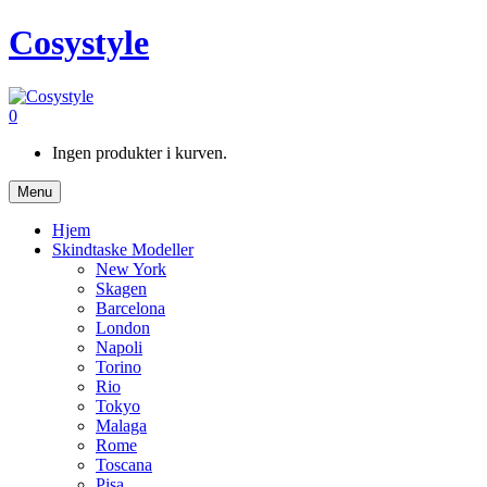
Cosystyle
0
Ingen produkter i kurven.
Menu
Hjem
Skindtaske Modeller
New York
Skagen
Barcelona
London
Napoli
Torino
Rio
Tokyo
Malaga
Rome
Toscana
Pisa