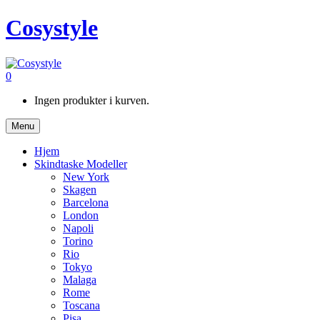
Cosystyle
0
Ingen produkter i kurven.
Menu
Hjem
Skindtaske Modeller
New York
Skagen
Barcelona
London
Napoli
Torino
Rio
Tokyo
Malaga
Rome
Toscana
Pisa