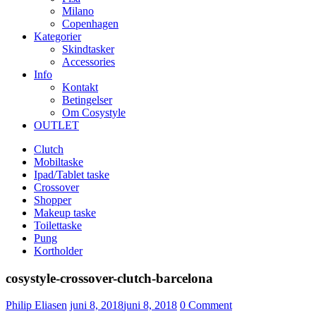
Milano
Copenhagen
Kategorier
Skindtasker
Accessories
Info
Kontakt
Betingelser
Om Cosystyle
OUTLET
Clutch
Mobiltaske
Ipad/Tablet taske
Crossover
Shopper
Makeup taske
Toilettaske
Pung
Kortholder
cosystyle-crossover-clutch-barcelona
Udgivet
Philip Eliasen
juni 8, 2018
juni 8, 2018
0
Comment