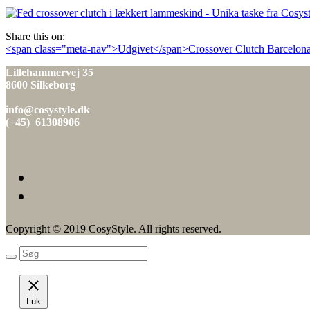
den
Share this on:
Indlæg
<span class="meta-nav">Udgivet</span>Crossover Clutch Barcelona
navigation
Lillehammervej 35
8600 Silkeborg
info@cosystyle.dk
(+45) 61308906
Copyright © 2019 CosyStyle. All rights reserved.
Luk