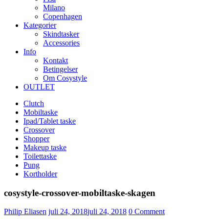
Milano
Copenhagen
Kategorier
Skindtasker
Accessories
Info
Kontakt
Betingelser
Om Cosystyle
OUTLET
Clutch
Mobiltaske
Ipad/Tablet taske
Crossover
Shopper
Makeup taske
Toilettaske
Pung
Kortholder
cosystyle-crossover-mobiltaske-skagen
Udgivet
Philip Eliasen
juli 24, 2018
juli 24, 2018
0
Comment