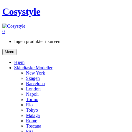
Cosystyle
0
Ingen produkter i kurven.
Menu
Hjem
Skindtaske Modeller
New York
Skagen
Barcelona
London
Napoli
Torino
Rio
Tokyo
Malaga
Rome
Toscana
Pisa