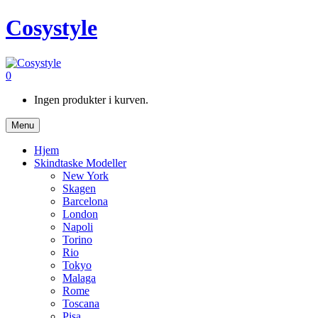
Cosystyle
0
Ingen produkter i kurven.
Menu
Hjem
Skindtaske Modeller
New York
Skagen
Barcelona
London
Napoli
Torino
Rio
Tokyo
Malaga
Rome
Toscana
Pisa