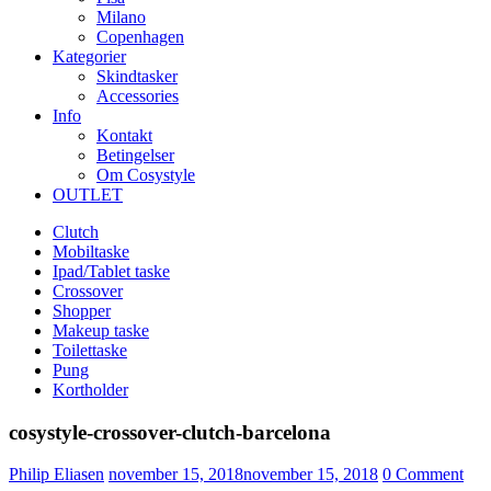
Milano
Copenhagen
Kategorier
Skindtasker
Accessories
Info
Kontakt
Betingelser
Om Cosystyle
OUTLET
Clutch
Mobiltaske
Ipad/Tablet taske
Crossover
Shopper
Makeup taske
Toilettaske
Pung
Kortholder
cosystyle-crossover-clutch-barcelona
Udgivet
Philip Eliasen
november 15, 2018
november 15, 2018
0
Comment