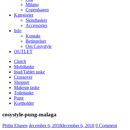
Milano
Copenhagen
Kategorier
Skindtasker
Accessories
Info
Kontakt
Betingelser
Om Cosystyle
OUTLET
Clutch
Mobiltaske
Ipad/Tablet taske
Crossover
Shopper
Makeup taske
Toilettaske
Pung
Kortholder
cosystyle-pung-malaga
Udgivet
Philip Eliasen
december 6, 2018
december 6, 2018
0
Comment