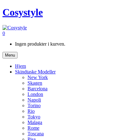
Cosystyle
0
Ingen produkter i kurven.
Menu
Hjem
Skindtaske Modeller
New York
Skagen
Barcelona
London
Napoli
Torino
Rio
Tokyo
Malaga
Rome
Toscana
Pisa