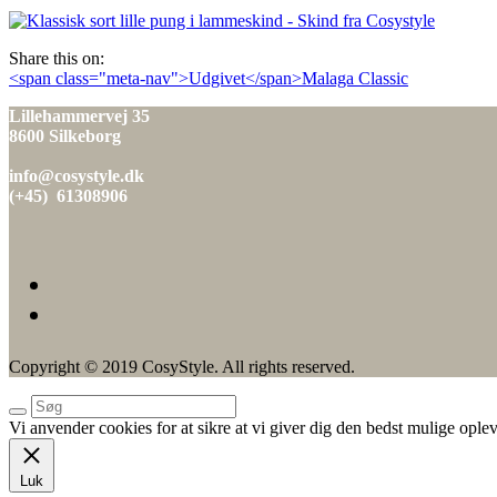
den
Share this on:
Indlæg
<span class="meta-nav">Udgivet</span>Malaga Classic
navigation
Lillehammervej 35
8600 Silkeborg
info@cosystyle.dk
(+45) 61308906
Copyright © 2019 CosyStyle. All rights reserved.
Vi anvender cookies for at sikre at vi giver dig den bedst mulige oplev
Luk