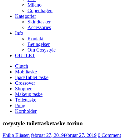
Milano
Copenhagen
Kategorier
Skindtasker
Accessories
Info
Kontakt
Betingelser
Om Cosystyle
OUTLET
Clutch
Mobiltaske
Ipad/Tablet taske
Crossover
Shopper
Makeup taske
Toilettaske
Pung
Kortholder
cosystyle-toilettasketaske-torino
Udgivet
Philip Eliasen
februar 27, 2019
februar 27, 2019
0
Comment