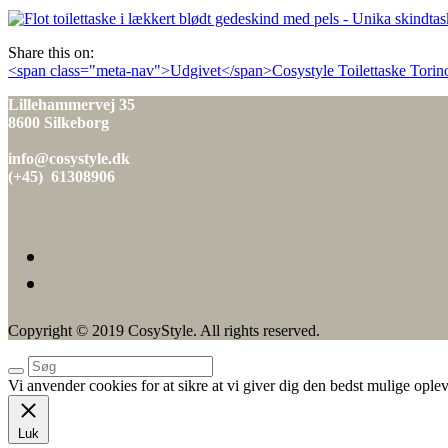
den
Share this on:
Indlæg
<span class="meta-nav">Udgivet</span>Cosystyle Toilettaske Torin
navigation
Lillehammervej 35
8600 Silkeborg
info@cosystyle.dk
(+45) 61308906
Copyright © 2019 CosyStyle. All rights reserved.
Vi anvender cookies for at sikre at vi giver dig den bedst mulige oplev
Luk