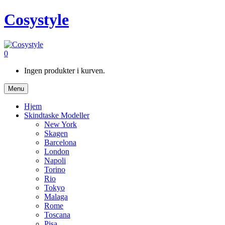
Cosystyle
0
Ingen produkter i kurven.
Menu
Hjem
Skindtaske Modeller
New York
Skagen
Barcelona
London
Napoli
Torino
Rio
Tokyo
Malaga
Rome
Toscana
Pisa