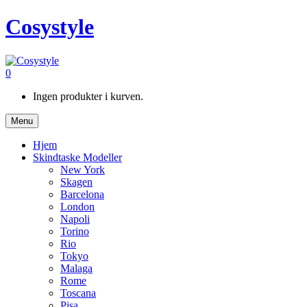
Cosystyle
0
Ingen produkter i kurven.
Menu
Hjem
Skindtaske Modeller
New York
Skagen
Barcelona
London
Napoli
Torino
Rio
Tokyo
Malaga
Rome
Toscana
Pisa