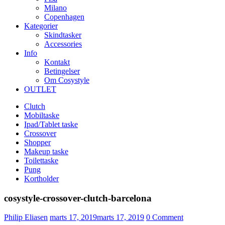
Milano
Copenhagen
Kategorier
Skindtasker
Accessories
Info
Kontakt
Betingelser
Om Cosystyle
OUTLET
Clutch
Mobiltaske
Ipad/Tablet taske
Crossover
Shopper
Makeup taske
Toilettaske
Pung
Kortholder
cosystyle-crossover-clutch-barcelona
Udgivet
Philip Eliasen
marts 17, 2019
marts 17, 2019
0
Comment