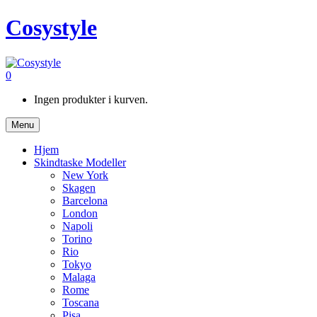
Cosystyle
0
Ingen produkter i kurven.
Menu
Hjem
Skindtaske Modeller
New York
Skagen
Barcelona
London
Napoli
Torino
Rio
Tokyo
Malaga
Rome
Toscana
Pisa