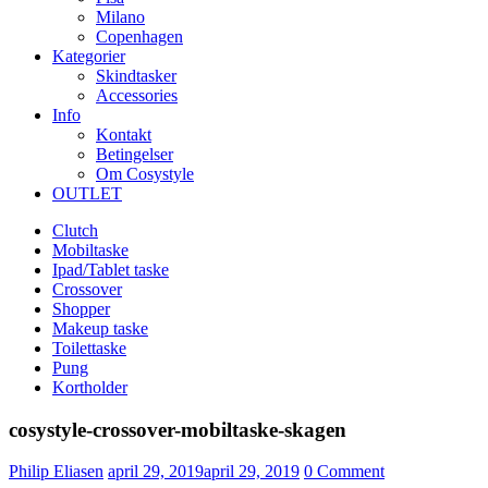
Milano
Copenhagen
Kategorier
Skindtasker
Accessories
Info
Kontakt
Betingelser
Om Cosystyle
OUTLET
Clutch
Mobiltaske
Ipad/Tablet taske
Crossover
Shopper
Makeup taske
Toilettaske
Pung
Kortholder
cosystyle-crossover-mobiltaske-skagen
Udgivet
Philip Eliasen
april 29, 2019
april 29, 2019
0
Comment