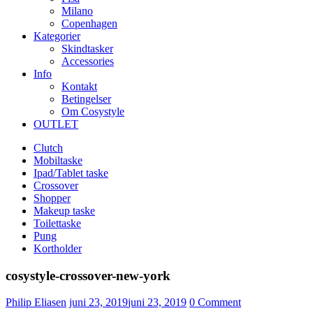
Milano
Copenhagen
Kategorier
Skindtasker
Accessories
Info
Kontakt
Betingelser
Om Cosystyle
OUTLET
Clutch
Mobiltaske
Ipad/Tablet taske
Crossover
Shopper
Makeup taske
Toilettaske
Pung
Kortholder
cosystyle-crossover-new-york
Udgivet
Philip Eliasen
juni 23, 2019
juni 23, 2019
0
Comment