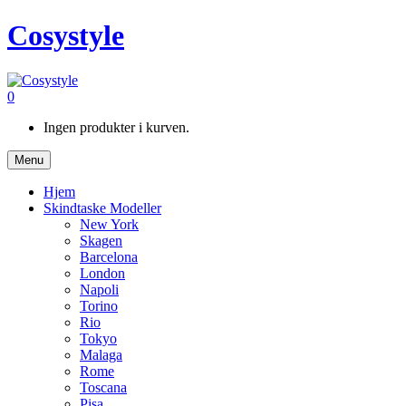
Cosystyle
0
Ingen produkter i kurven.
Menu
Hjem
Skindtaske Modeller
New York
Skagen
Barcelona
London
Napoli
Torino
Rio
Tokyo
Malaga
Rome
Toscana
Pisa