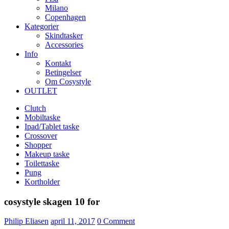
Milano
Copenhagen
Kategorier
Skindtasker
Accessories
Info
Kontakt
Betingelser
Om Cosystyle
OUTLET
Clutch
Mobiltaske
Ipad/Tablet taske
Crossover
Shopper
Makeup taske
Toilettaske
Pung
Kortholder
cosystyle skagen 10 for
Udgivet
Philip Eliasen
april 11, 2017
0
Comment