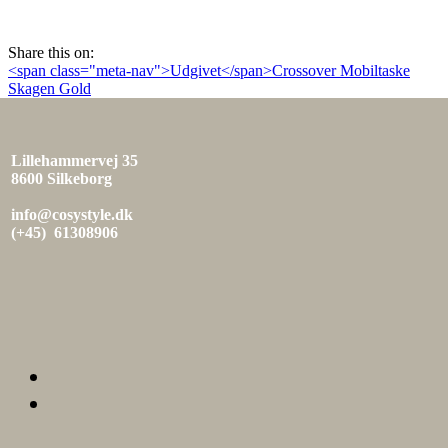
den
Share this on:
Indlæg
<span class="meta-nav">Udgivet</span>Crossover Mobiltaske
Skagen Gold
navigation
Lillehammervej 35
8600 Silkeborg
info@cosystyle.dk
(+45) 61308906