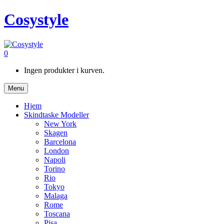
Cosystyle
0
Ingen produkter i kurven.
Menu
Hjem
Skindtaske Modeller
New York
Skagen
Barcelona
London
Napoli
Torino
Rio
Tokyo
Malaga
Rome
Toscana
Pisa