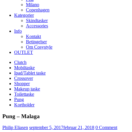
Milano
Copenhagen
Kategorier
Skindtasker
Accessories
Info
Kontakt
Betingelser
Om Cosystyle
OUTLET
Clutch
Mobiltaske
Ipad/Tablet taske
Crossover
Shopper
Makeup taske
Toilettaske
Pung
Kortholder
Pung – Malaga
Udgivet
Philip Eliasen
september 5, 2017
februar 21, 2018
0
Comment