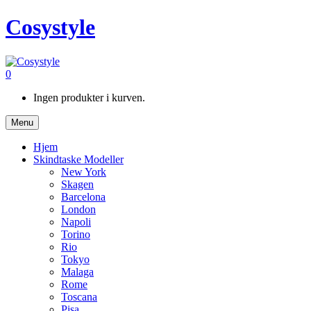
Cosystyle
0
Ingen produkter i kurven.
Menu
Hjem
Skindtaske Modeller
New York
Skagen
Barcelona
London
Napoli
Torino
Rio
Tokyo
Malaga
Rome
Toscana
Pisa